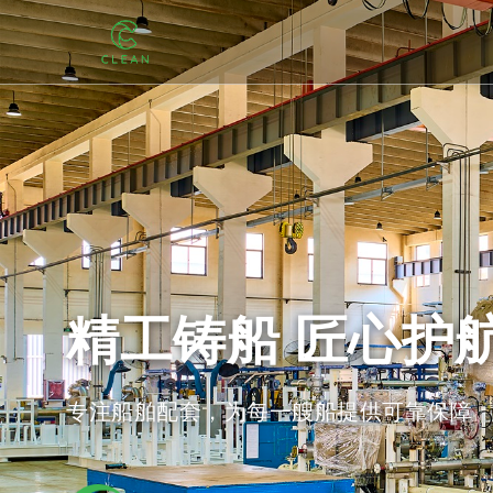
精工铸船 匠心护
专注船舶配套，为每一艘船提供可靠保障