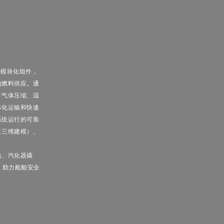
气输
时充
备振
爆炸
力
应